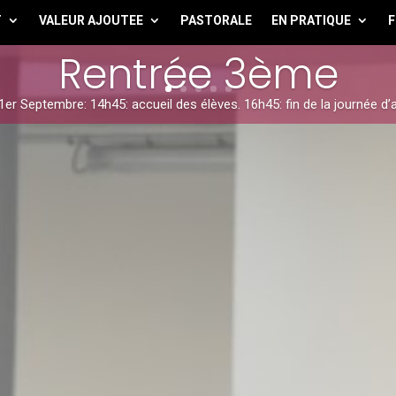
T
VALEUR AJOUTEE
PASTORALE
EN PRATIQUE
F
Rentrée 3ème
1er Septembre: 14h45: accueil des élèves. 16h45: fin de la journée d’a