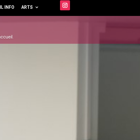
IL INFO
ARTS
ccueil.