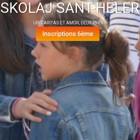
SKOLAJ SANT-HELER
UBI CARITAS ET AMOR, DEUS IBI EST
Inscriptions 6ème