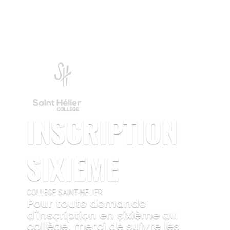
INSCRIPTION
SIXIEME
COLLEGE SAINT-HELIER
Pour toute demande
d'inscription en sixième au
collège, merci de suivre les