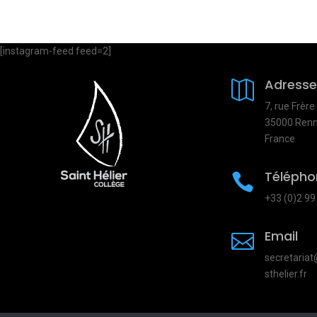
[instagram-feed feed=2]
Adresse

7, rue Frèr
35000 Renn
France
Télépho

+33 (0)2 99
Email

secretariat
sthelier.fr