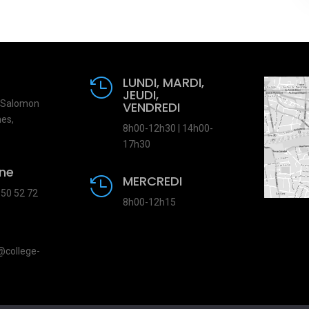
LUNDI, MARDI,

JEUDI,
e Salomon
VENDREDI
es,
8h00-12h30 | 14h00-
17h30
ne
MERCREDI

 50 52 72
8h00-12h15
@college-