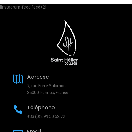
[instagram-feed feed=2]
Adresse

7, rue Frère Salomon
35000 Rennes, France
Téléphone

+33 (0)2 99 50 52 72
Email