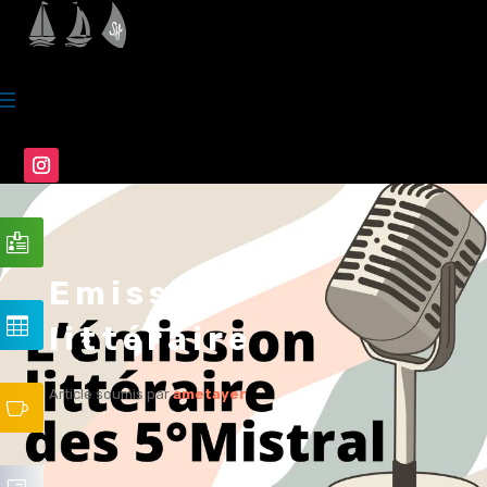
Emission
littéraire
Article soumis par
ametayer