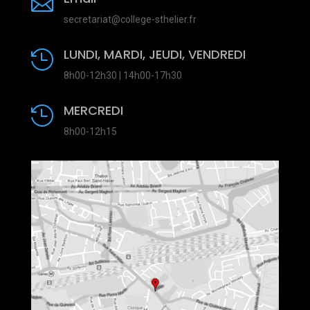

secretariat@college-sthelier.fr
LUNDI, MARDI, JEUDI, VENDREDI

8h00-12h30 | 14h00-17h30
MERCREDI

8h00-12h15