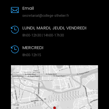
Email

secretariat@college-sthelier.fr
LUNDI, MARDI, JEUDI, VENDREDI

8h00-12h30 | 14h00-17h30
MERCREDI

8h00-12h15