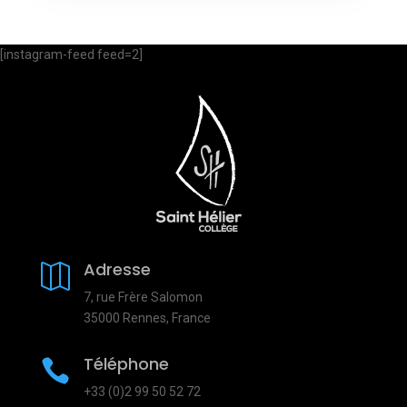
[instagram-feed feed=2]
Adresse

7, rue Frère Salomon
35000 Rennes, France
Téléphone

+33 (0)2 99 50 52 72