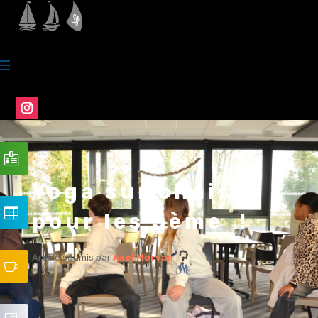
Yoga sur chaise
pour les 5ème !
Article soumis par
Axel Morvan