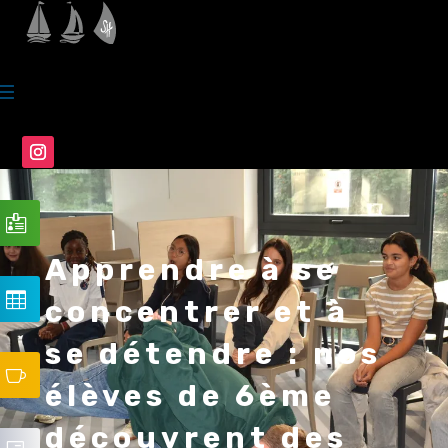
Apprendre à se
concentrer et à
se détendre : nos
élèves de 6ème
découvrent des