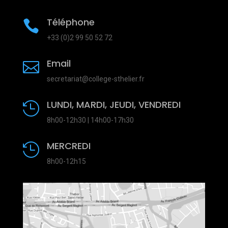
Téléphone

+33 (0)2 99 50 52 72
Email

secretariat@college-sthelier.fr
LUNDI, MARDI, JEUDI, VENDREDI

8h00-12h30 | 14h00-17h30
MERCREDI

8h00-12h15