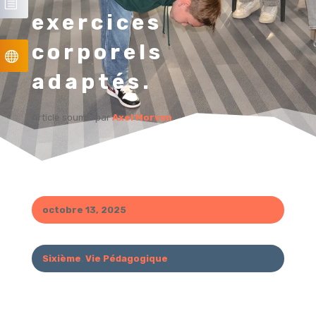
exercices
corporels
adaptés.
Article soumis par
Axel Morvan
octobre 13, 2025
Sixième
,
Vie Pédagogique